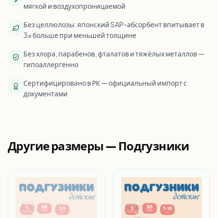
мягкой и воздухопроницаемой
Без целлюлозы: японский SAP-абсорбент впитывает в
3× больше при меньшей толщине
Без хлора, парабенов, фталатов и тяжёлых металлов —
гипоаллергенно
Сертифицировано в РК — официальный импорт с
документами
Другие размеры —
Подгузники