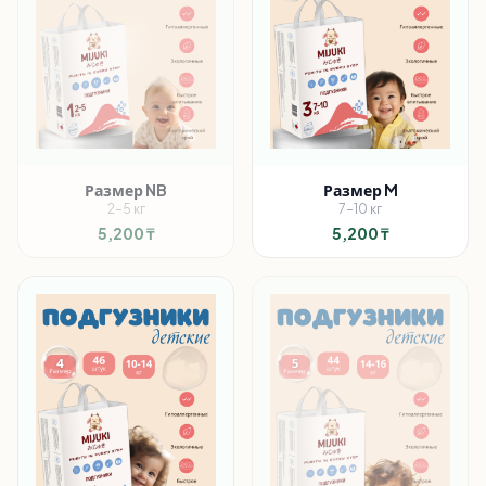
Размер
NB
Размер
M
2
–
5
кг
7
–
10
кг
5,200
₸
5,200
₸