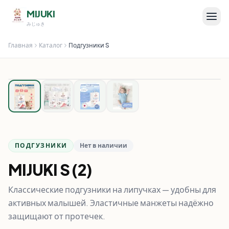
MIJUKI
みじゅき
Главная
Каталог
Подгузники
S
ПОДГУЗНИКИ
Нет в наличии
MIJUKI
S
(
2
)
Классические подгузники на липучках — удобны для
активных малышей. Эластичные манжеты надёжно
защищают от протечек.